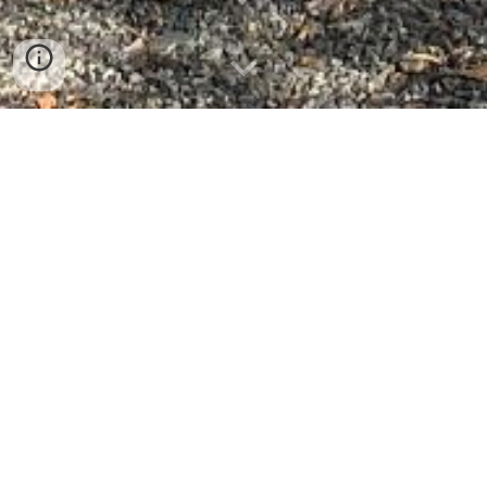
Velkommen til Høgsveen retreat- og
gjestegård!